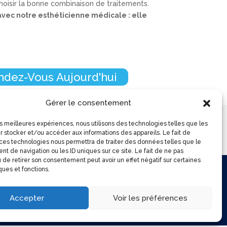
e choisir la bonne combinaison de traitements.
vec notre esthéticienne médicale : elle
ndez-Vous Aujourd'hui
Gérer le consentement
les meilleures expériences, nous utilisons des technologies telles que les
(450) 504-4114
r stocker et/ou accéder aux informations des appareils. Le fait de
 ces technologies nous permettra de traiter des données telles que le
t de navigation ou les ID uniques sur ce site. Le fait de ne pas
 de retirer son consentement peut avoir un effet négatif sur certaines
ques et fonctions.
Accepter
Voir les préférences