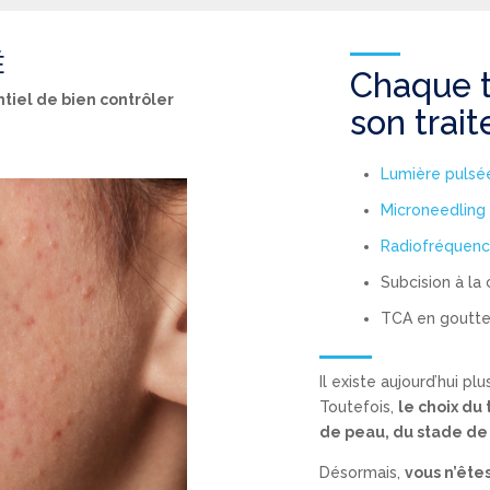
É
Chaque t
entiel de bien contrôler
son trai
Lumière pulsé
Microneedling
Radiofréquenc
Subcision à la
TCA en goutt
Il existe aujourd’hui pl
Toutefois,
le choix du
de peau, du stade de 
Désormais,
vous n’êtes