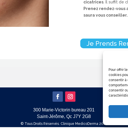
cicatrices
. Il suffit d
Prenez rendez-vous a
saura vous conseiller.
Je Prends Re
Pour offrir 
cookies pou
consentir à
comportemen
consentir ou
caractéristi
300 Marie-Victorin bureau 201
Saint-Jérôme, Qc J7Y 2G8
© Tous Droits Réservés. Clinique MedicoDerma 2026