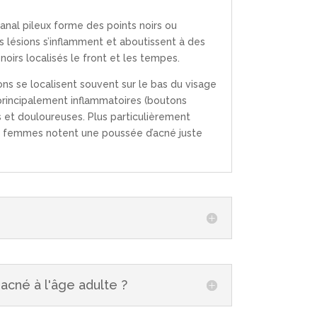
nal pileux forme des points noirs ou
les lésions s’inflamment et aboutissent à des
oirs localisés le front et les tempes.
ns se localisent souvent sur le bas du visage
 principalement inflammatoires (boutons
 et douloureuses. Plus particulièrement
s femmes notent une poussée d’acné juste
acné à l'âge adulte ?