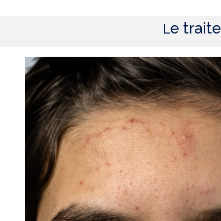
e trait
L