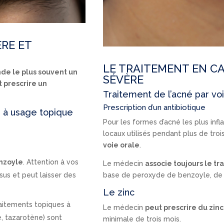
ÈRE ET
LE TRAITEMENT EN CA
e le plus souvent un
SÉVÈRE
 prescrire un
Traitement de l’acné par vo
Prescription d’un antibiotique
e à usage topique
Pour les formes d’acné les plus inf
locaux utilisés pendant plus de troi
voie orale
.
nzoyle
. Attention à vos
Le médecin
associe toujours le t
us et peut laisser des
base de peroxyde de benzoyle, de r
Le zinc
raitements topiques à
Le médecin
peut prescrire du zinc
e, tazarotène) sont
minimale de trois mois.