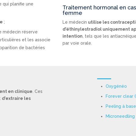
qui planifie une
Traitement hormonal en cas d
femme
ue
;
Le médecin
utilise les contracept
d’éthinylestradiol uniquement ap
Le médecin réserve
intention
, tels que les antiacnéiqu
articulières et les associe
par voie orale.
apparition de bactéries
Oxygénéo
nt en clinique
. Ces
Forever clear 
t
d’extraire les
Peeling à bas
Microneedling