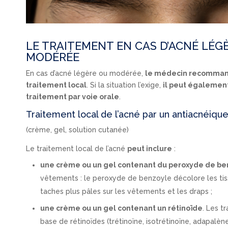
LE TRAITEMENT EN CAS D’ACNÉ LÉG
MODÉRÉE
En cas d’acné légère ou modérée,
le médecin recommand
traitement local
. Si la situation l’exige,
il peut également
traitement par voie orale
.
Traitement local de l’acné par un antiacnéiqu
(crème, gel, solution cutanée)
Le traitement local de l’acné
peut inclure
:
une crème ou un gel contenant du peroxyde de be
vêtements : le peroxyde de benzoyle décolore les tiss
taches plus pâles sur les vêtements et les draps ;
une crème ou un gel contenant un rétinoïde
. Les t
base de rétinoïdes (trétinoïne, isotrétinoïne, adapalèn