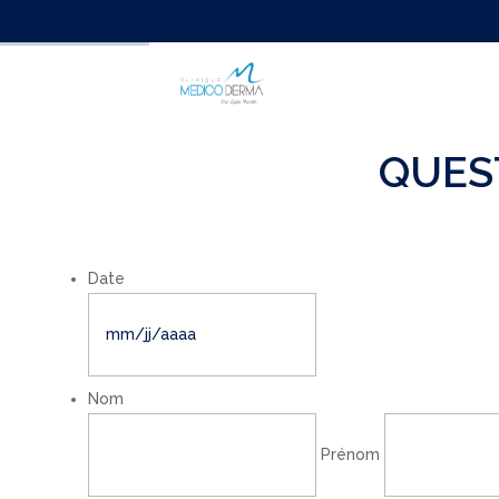
QUES
Date
MM
slash
JJ
slash
Nom
AAAA
Prénom