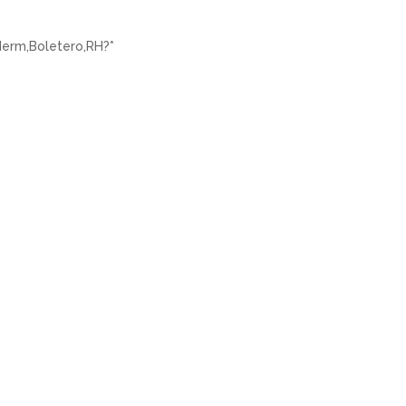
derm,Boletero,RH?
*