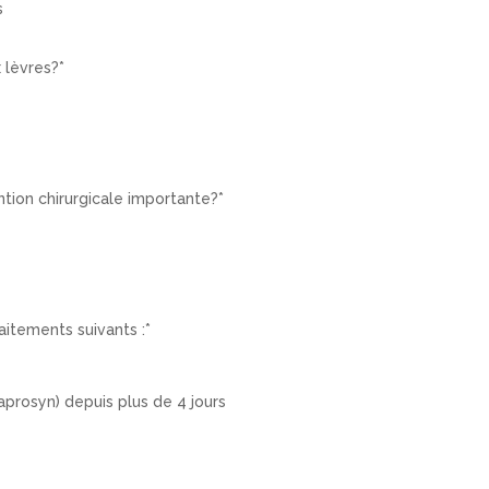
s
 lèvres?
*
ntion chirurgicale importante?
*
aitements suivants :
*
Naprosyn) depuis plus de 4 jours